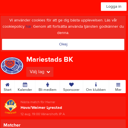
Logga in
Vi använder cookies för att ge dig bästa upplevelsen. Läs vår
cookiepolicy
här
. Genom att fortsätta använda tjänsten godkänner du
denna.
Okej
Mariestads BK
Välj lag
Start
Kalender
Bli medlem
Sponsorer
Om klubben
Mer
Nästa match för Herrar
Hova/Weimer Lyrestad
12 aug, 19:00
Vänershofs IP A
Matcher