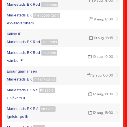
9 aug, 16:00
Mariestads BK Röd
P10 f.2016
Mariestads BK
P16 f.2009-f.2010
9 aug, 17:00
Axvall/Varnhem
Källby IF
10 aug, 18:15
Mariestads BK Röd
P13 f.2013
Mariestads BK Röd
P15 f.2011
10 aug, 19:00
Våmbs IF
Essungaalliansen
12 aug, 00:00
Mariestads BK
P17 f.07-08-09
Mariestads BK Vit
P11 f.2015
12 aug, 18:30
Ulvåkers IF
Mariestads BK Blå
P11 f.2015
12 aug, 18:30
Igelstorps IK